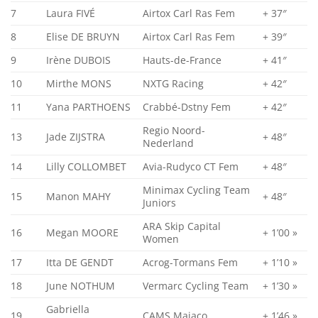
7
Laura FIVÉ
Airtox Carl Ras Fem
+ 37″
8
Elise DE BRUYN
Airtox Carl Ras Fem
+ 39″
9
Irène DUBOIS
Hauts-de-France
+ 41″
10
Mirthe MONS
NXTG Racing
+ 42″
11
Yana PARTHOENS
Crabbé-Dstny Fem
+ 42″
Regio Noord-
13
Jade ZIJSTRA
+ 48″
Nederland
14
Lilly COLLOMBET
Avia-Rudyco CT Fem
+ 48″
Minimax Cycling Team
15
Manon MAHY
+ 48″
Juniors
ARA Skip Capital
16
Megan MOORE
+ 1’00 »
Women
17
Itta DE GENDT
Acrog-Tormans Fem
+ 1’10 »
18
June NOTHUM
Vermarc Cycling Team
+ 1’30 »
Gabriella
19
CAMS Majaco
+ 1’46 »