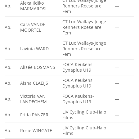
CT Luc Wallays-Jonge
Alexa Ildiko
Ab.
Renners Roeselare
—
MARMAROSI
Fem
CT Luc Wallays-Jonge
Cara VANDE
Ab.
Renners Roeselare
—
MOORTEL
Fem
CT Luc Wallays-Jonge
Ab.
Lavinia WARD
Renners Roeselare
—
Fem
FOCA Keukens-
Ab.
Alizée BOSMANS
—
Dynaplus U19
FOCA Keukens-
Ab.
Aisha CLAEIJS
—
Dynaplus U19
Victoria VAN
FOCA Keukens-
Ab.
—
LANDEGHEM
Dynaplus U19
LIV Cycling Club-Halo
Ab.
Frida PANZERI
—
Films
LIV Cycling Club-Halo
Ab.
Rosie WINGATE
—
Films