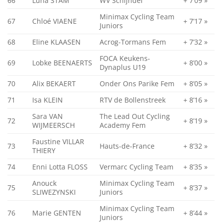
66
Luna STAM
WV Schijndel
+ 7’09 »
Minimax Cycling Team
67
Chloé VIAENE
+ 7’17 »
Juniors
68
Eline KLAASEN
Acrog-Tormans Fem
+ 7’32 »
FOCA Keukens-
69
Lobke BEENAERTS
+ 8’00 »
Dynaplus U19
70
Alix BEKAERT
Onder Ons Parike Fem
+ 8’05 »
71
Isa KLEIN
RTV de Bollenstreek
+ 8’16 »
Sara VAN
The Lead Out Cycling
72
+ 8’19 »
WIJMEERSCH
Academy Fem
Faustine VILLAR
73
Hauts-de-France
+ 8’32 »
THIERY
74
Enni Lotta FLOSS
Vermarc Cycling Team
+ 8’35 »
Anouck
Minimax Cycling Team
75
+ 8’37 »
SLIWEZYNSKI
Juniors
Minimax Cycling Team
76
Marie GENTEN
+ 8’44 »
Juniors