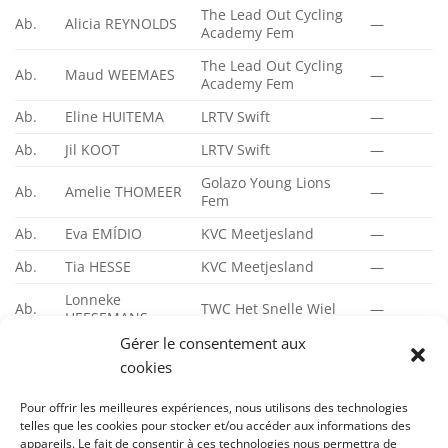
The Lead Out Cycling
Ab.
Alicia REYNOLDS
—
Academy Fem
The Lead Out Cycling
Ab.
Maud WEEMAES
—
Academy Fem
Ab.
Eline HUITEMA
LRTV Swift
—
Ab.
Jil KOOT
LRTV Swift
—
Golazo Young Lions
Ab.
Amelie THOMEER
—
Fem
Ab.
Eva EMÍDIO
KVC Meetjesland
—
Ab.
Tia HESSE
KVC Meetjesland
—
Lonneke
Ab.
TWC Het Snelle Wiel
—
HEESEMANS
Gérer le consentement aux
Ab.
Senna KLAASSE
WV Breda
—
cookies
Nicole VAN
Ab.
WV Schijndel
—
SIGHEM
Pour offrir les meilleures expériences, nous utilisons des technologies
telles que les cookies pour stocker et/ou accéder aux informations des
Jozefien
Ab.
Onder Ons Parike Fem
—
appareils. Le fait de consentir à ces technologies nous permettra de