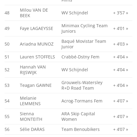
Milou VAN DE
48
WV Schijndel
+ 3’57 »
BEEK
Minimax Cycling Team
49
Faye LAGAEYSSE
+ 4’01 »
Juniors
Baqué Movistar Team
50
Ariadna MUNOZ
+ 4’03 »
Junior
51
Lauren STOFFELS
Crabbé-Dstny Fem
+ 4’04 »
Hannah VAN
52
WV Schijndel
+ 4’04 »
RIJSWIJK
Grouwels-Watersley
53
Teagan GAWNE
+ 4’04 »
R+D Road Team
Melanie
54
Acrog-Tormans Fem
+ 4’07 »
LEMMENS
Sienna
ARA Skip Capital
55
+ 4’07 »
MONTEITH
Women
56
Sélie DARAS
Team Benoubikers
+ 4’07 »