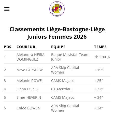
Passer
au
contenu
Classements Liège-Bastogne-Liège
Juniors Femmes 2026
POS.
COUREUR
ÉQUIPE
TEMPS
Alejandra NEIRA
Baqué Movistar Team
1
2h39’06 »
DOMINGUEZ
Junior
ARA Skip Capital
2
Neve PARSLOW
+ 15″
Women
3
Melanie ROWE
CAMS Majaco
+ 25″
4
Elena LOPES
CT Atertdaul
+ 32″
5
Emer HEVERIN
CAMS Majaco
+ 34″
ARA Skip Capital
6
Chloe BOWEN
+ 34″
Women