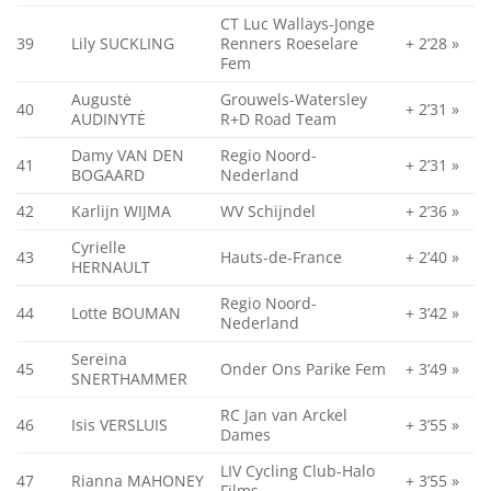
CT Luc Wallays-Jonge
39
Lily SUCKLING
Renners Roeselare
+ 2’28 »
Fem
Augustė
Grouwels-Watersley
40
+ 2’31 »
AUDINYTĖ
R+D Road Team
Damy VAN DEN
Regio Noord-
41
+ 2’31 »
BOGAARD
Nederland
42
Karlijn WIJMA
WV Schijndel
+ 2’36 »
Cyrielle
43
Hauts-de-France
+ 2’40 »
HERNAULT
Regio Noord-
44
Lotte BOUMAN
+ 3’42 »
Nederland
Sereina
45
Onder Ons Parike Fem
+ 3’49 »
SNERTHAMMER
RC Jan van Arckel
46
Isis VERSLUIS
+ 3’55 »
Dames
LIV Cycling Club-Halo
47
Rianna MAHONEY
+ 3’55 »
Films