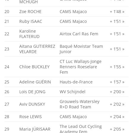
MCHUGH
20
Zoe ROCHE
CAMS Majaco
+ 1’48 »
21
Ruby ISAAC
CAMS Majaco
+ 1’51 »
Karoline
22
Airtox Carl Ras Fem
+ 1’51 »
FLATERUD
Aitana GUTIERREZ
Baqué Movistar Team
23
+ 1’51 »
VELARDE
Junior
CT Luc Wallays-Jonge
24
Chloe BUCKLEY
Renners Roeselare
+ 1’55 »
Fem
25
Adeline GUÉRIN
Hauts-de-France
+ 1’57 »
26
Loïs DE JONG
WV Schijndel
+ 2’00 »
Grouwels-Watersley
27
Aviv DUNSKY
+ 2’02 »
R+D Road Team
28
Rose LEWIS
CAMS Majaco
+ 2’04 »
The Lead Out Cycling
29
Maria JÜRISAAR
+ 2’05 »
Academy Fem