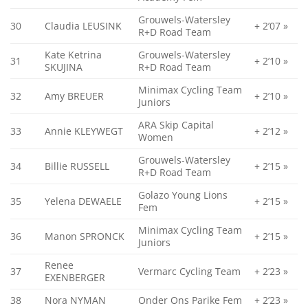
Grouwels-Watersley
30
Claudia LEUSINK
+ 2’07 »
R+D Road Team
Kate Ketrina
Grouwels-Watersley
31
+ 2’10 »
SKUJINA
R+D Road Team
Minimax Cycling Team
32
Amy BREUER
+ 2’10 »
Juniors
ARA Skip Capital
33
Annie KLEYWEGT
+ 2’12 »
Women
Grouwels-Watersley
34
Billie RUSSELL
+ 2’15 »
R+D Road Team
Golazo Young Lions
35
Yelena DEWAELE
+ 2’15 »
Fem
Minimax Cycling Team
36
Manon SPRONCK
+ 2’15 »
Juniors
Renee
37
Vermarc Cycling Team
+ 2’23 »
EXENBERGER
38
Nora NYMAN
Onder Ons Parike Fem
+ 2’23 »