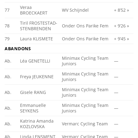
Veraa
77
WV Schijndel
+ 8’52 »
BROECKAERT
Tiril FROSTESTAD-
78
Onder Ons Parike Fem
+ 9’26 »
STENBRENDEN
79
Laura KLISMETE
Onder Ons Parike Fem
+ 9’45 »
ABANDONS
Minimax Cycling Team
Ab.
Léa GENETELLI
—
Juniors
Minimax Cycling Team
Ab.
Freya JEUKENNE
—
Juniors
Minimax Cycling Team
Ab.
Gisele RANG
—
Juniors
Emmanuelle
Minimax Cycling Team
Ab.
—
SEYKENS
Juniors
Katrina Amanda
Ab.
Vermarc Cycling Team
—
KOZLOVSKA
Ab.
Linda LENSMENT
Vermarc Cycling Team
—