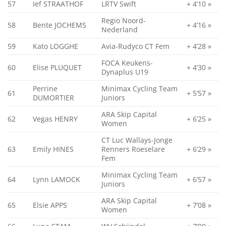
57
Ief STRAATHOF
LRTV Swift
+ 4’10 »
Regio Noord-
58
Bente JOCHEMS
+ 4’16 »
Nederland
59
Kato LOGGHE
Avia-Rudyco CT Fem
+ 4’28 »
FOCA Keukens-
60
Elise PLUQUET
+ 4’30 »
Dynaplus U19
Perrine
Minimax Cycling Team
61
+ 5’57 »
DUMORTIER
Juniors
ARA Skip Capital
62
Vegas HENRY
+ 6’25 »
Women
CT Luc Wallays-Jonge
63
Emily HINES
Renners Roeselare
+ 6’29 »
Fem
Minimax Cycling Team
64
Lynn LAMOCK
+ 6’57 »
Juniors
ARA Skip Capital
65
Elsie APPS
+ 7’08 »
Women